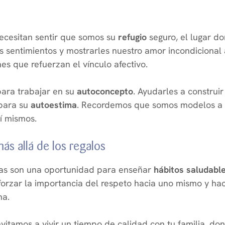
necesitan sentir que somos su
refugio
seguro, el lugar d
s sentimientos y mostrarles nuestro amor incondicional 
s que refuerzan el vínculo afectivo.
ara trabajar en su
autoconcepto
. Ayudarles a construi
 para su
autoestima
. Recordemos que somos modelos a se
í mismos.
ás allá de los regalos
estas son una oportunidad para enseñar
hábitos saludabl
forzar la importancia del respeto hacia uno mismo y haci
na.
nvitamos a vivir un tiempo de calidad con tu familia, do