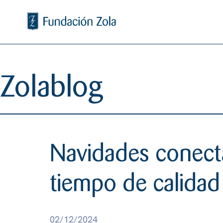
S
a
l
t
a
r
Zolablog
a
l
c
o
n
Navidades conecta
t
e
tiempo de calidad
n
i
d
02/12/2024
o