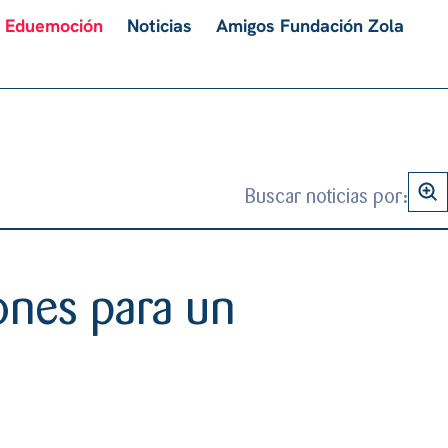
Eduemoción
Noticias
Amigos Fundación Zola
Buscar noticias por:
B
u
ones para un
s
c
a
r
: