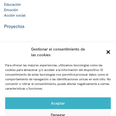
Educación
Emoción
Acción social
Proyectos
Gestionar el consentimiento de
Contacto
las cookies
Para ofrecer las mejores experiencias, utilizamos tecnologías como las
Fundación Zola
cookies para almacenar y/o acceder a la información del dispositivo. El
Calle José Abascal, 53 – 4º
consentimiento de estas tecnologías nos permitirá procesar datos como el
CP 28003
comportamiento de navegación o las identificaciones únicas en este sitio. No
Madrid
consentir o retirar el consentimiento, puede afectar negativamente a ciertas
Mail:
características y funciones.
fundacion@fundacionzola.org
Aceptar
Denegar