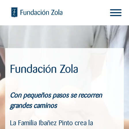
S
a
l
t
Inicio
a
Transparencia
r
a
Proyectos
l
Eduemoción
Fundación Zola
c
Noticias
o
n
Amigos Fundación Zola
t
Con pequeños pasos se recorren
e
n
grandes caminos
i
d
La Familia Ibañez Pinto crea la
o