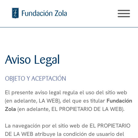
S
a
l
t
Inicio
a
Transparencia
r
a
Proyectos
Aviso Legal
l
Eduemoción
c
Noticias
o
OBJETO Y ACEPTACIÓN
n
Amigos Fundación Zola
El presente aviso legal regula el uso del sitio web
t
(en adelante, LA WEB), del que es titular
Fundación
e
Zola
(en adelante, EL PROPIETARIO DE LA WEB).
n
i
La navegación por el sitio web de EL PROPIETARIO
d
DE LA WEB atribuye la condición de usuario del
o