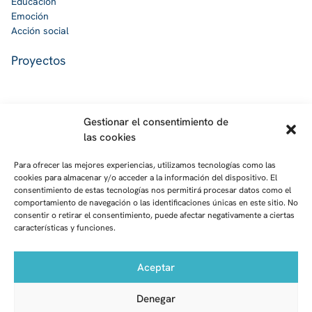
Educación
Emoción
Acción social
Proyectos
Gestionar el consentimiento de
Contacto
las cookies
Para ofrecer las mejores experiencias, utilizamos tecnologías como las
Fundación Zola
cookies para almacenar y/o acceder a la información del dispositivo. El
Calle José Abascal, 53 – 4º
consentimiento de estas tecnologías nos permitirá procesar datos como el
CP 28003
comportamiento de navegación o las identificaciones únicas en este sitio. No
Madrid
consentir o retirar el consentimiento, puede afectar negativamente a ciertas
Mail:
características y funciones.
fundacion@fundacionzola.org
Aceptar
Denegar
©2024 Fundación Zola - Todos los derechos